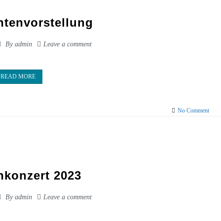
ntenvorstellung
By
admin
Leave a comment
READ MORE
on
No Comment
Instr
konzert 2023
By
admin
Leave a comment