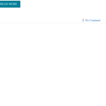
READ MORE
on
No Comment
Wuns
2023
on