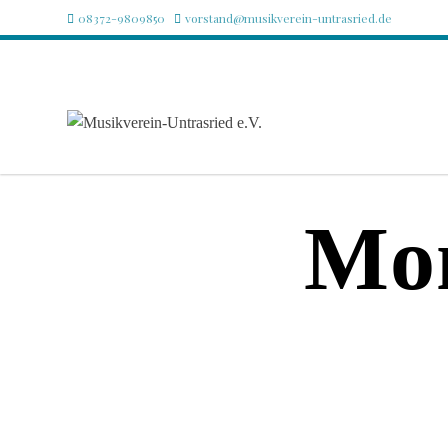
Skip
08372-9809850
vorstand@musikverein-untrasried.de
to
content
Mo